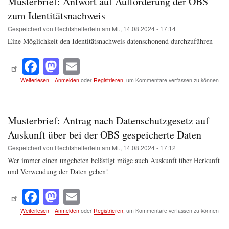
Musterbrief: Antwort auf Aufforderung der OBS
OBS
(ORF-
zum Identitätsnachweis
Haushaltsabgabe)
Gespeichert von
Rechtshelferlein
am
Mi., 14.08.2024 - 17:14
Eine Möglichkeit den Identitätsnachweis datenschonend durchzuführen
Fa
M
E
ce
as
m
über
Weiterlesen
Anmelden
oder
Registrieren
, um Kommentare verfassen zu können
Musterbrief:
bo
to
ail
Antwort
auf
ok
do
Aufforderung
Musterbrief: Antrag nach Datenschutzgesetz auf
n
der
OBS
Auskunft über bei der OBS gespeicherte Daten
zum
Gespeichert von
Rechtshelferlein
am
Mi., 14.08.2024 - 17:12
Identitätsnachweis
Wer immer einen ungebeten belästigt möge auch Auskunft über Herkunft
und Verwendung der Daten geben!
Fa
M
E
ce
as
m
über
Weiterlesen
Anmelden
oder
Registrieren
, um Kommentare verfassen zu können
Musterbrief:
bo
to
ail
Antrag