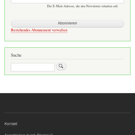
druch
Die E-Mail-Adresse, die den Newsletter erhalten soll.
die
OBS
Bestehendes Abonnement verwalten
Suche
Suche
Footer-
Kontakt
Menü
Angetrieben durch
Drupal