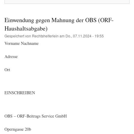
ok
do
n
Einwendung gegen Mahnung der OBS (ORF-
Haushaltsabgabe)
Gespeichert von
Rechtshelferlein
am
Do., 07.11.2024 - 19:55
Vorname Nachname
Adresse
Ort
EINSCHREIBEN
OBS – ORF-Beitrags Service GmbH
Operngasse 20b