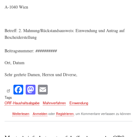
A-1040 Wien
Betreff:
2. Mahnung/Rückstandsausweis:
Einwendung und Antrag auf
Bescheiderstellung
Beitragsnummer:
##########
Ort, Datum
Sehr geehrte Damen, Herren und Diverse,
Fa
M
E
ce
as
m
Tags
ORF-Haushaltsabgabe
Mahnverfahren
Einwendung
bo
to
ail
ok
do
über
Weiterlesen
Anmelden
oder
Registrieren
, um Kommentare verfassen zu können
Einwendung
n
gegen
Mahnung
der