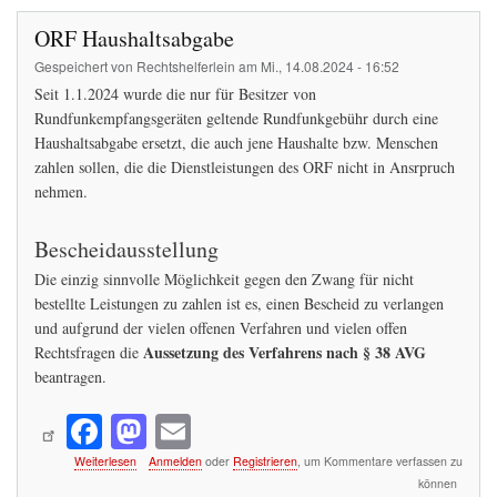
ORF Haushaltsabgabe
Gespeichert von
Rechtshelferlein
am
Mi., 14.08.2024 - 16:52
Seit 1.1.2024 wurde die nur für Besitzer von
Rundfunkempfangsgeräten geltende Rundfunkgebühr durch eine
Haushaltsabgabe ersetzt, die auch jene Haushalte bzw. Menschen
zahlen sollen, die die Dienstleistungen des ORF nicht in Ansrpruch
nehmen.
Bescheidausstellung
Die einzig sinnvolle Möglichkeit gegen den Zwang für nicht
bestellte Leistungen zu zahlen ist es, einen Bescheid zu verlangen
und aufgrund der vielen offenen Verfahren und vielen offen
Aussetzung des Verfahrens nach § 38 AVG
Rechtsfragen die
beantragen.
Fa
M
E
ce
as
m
über
Weiterlesen
Anmelden
oder
Registrieren
, um Kommentare verfassen zu
ORF
bo
to
ail
können
Haushaltsabgabe