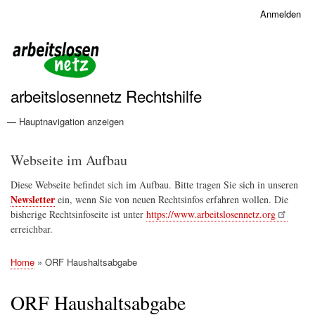
Direkt
Anmelden
Benutzermenü
zum
Inhalt
arbeitslosennetz Rechtshilfe
— Hauptnavigation anzeigen
Hauptnavigation
Grundrechte und Menschenrechte
Home
Verwaltungsrecht
Konsumentenrecht
Webseite im Aufbau
Diese Webseite befindet sich im Aufbau. Bitte tragen Sie sich in unseren
Newsletter
ein, wenn Sie von neuen Rechtsinfos erfahren wollen. Die
bisherige Rechtsinfoseite ist unter
https://www.arbeitslosennetz.org
erreichbar.
Home
ORF Haushaltsabgabe
Pfadnavigation
ORF Haushaltsabgabe