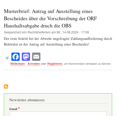
nach
ok
do
Datenschutzgesetz
Musterbrief: Antrag auf Ausstellung eines
n
auf
Auskunft
Bescheides über die Vorschreibung der ORF
über
Haushaltsabgabe druch die OBS
bei
der
Gespeichert von
Rechtshelferlein
am
Mi., 14.08.2024 - 17:06
OBS
Der erste Schritt bei der Abwehr ungefragter Zahlungsaufforderung durch
gespeicherte
Daten
Behörden ist der Antrag auf Ausstellung eines Bescheides!
Fa
M
E
ce
as
m
über
Weiterlesen
Anmelden
oder
Registrieren
, um Kommentare verfassen zu können
Musterbrief:
bo
to
ail
Antrag
auf
ok
do
Ausstellung
n
eines
Bescheides
über
die
Newsletter abonnieren
Vorschreibung
der
Email
ORF
Haushaltsabgabe